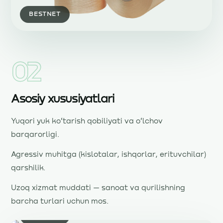
BESTNET
02
Asosiy xususiyatlari
Yuqori yuk koʻtarish qobiliyati va oʻlchov
barqarorligi.
Agressiv muhitga (kislotalar, ishqorlar, erituvchilar)
qarshilik.
Uzoq xizmat muddati — sanoat va qurilishning
barcha turlari uchun mos.
BESTNET