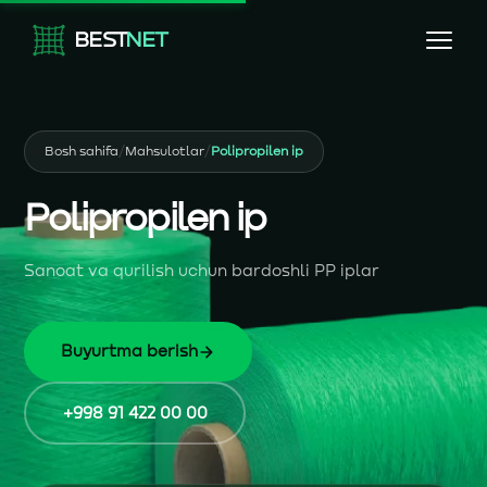
BEST
NET
Bosh sahifa
/
Mahsulotlar
/
Polipropilen ip
Polipropilen ip
Sanoat va qurilish uchun bardoshli PP iplar
Buyurtma berish
+998 91 422 00 00