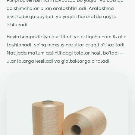
Polipropilen birinchi navbatda boʻyoqlar va boshqa
qoʻshimchalar bilan aralashtiriladi. Aralashma
ekstruderga quyiladi va yuqori haroratda qayta
ishlanadi.
Keyin kompozitsiya quritiladi va ortiqcha namlik olib
tashlanadi, soʻng maxsus nozullar orqali oʻtkaziladi.
Natijada maʼlum qalinlikdagi tolalar hosil boʻladi —
ular iplarga kesiladi va gʻaltaklarga oʻraladi.