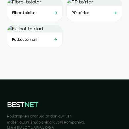
Fibro-tolalar
PP toʻrlar
Futbol toʻrlari
BEST
NET
Polipropilen granulalaridan qurilish
materiallari ishlab chiqaruvchi kompaniya.
MAHSULOTLAR
ALOQA