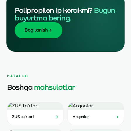
Polipropilen ip kerakmi?
Bugun
buyurtma bering.
Bogʻlanish
KATALOG
Boshqa
mahsulotlar
ZUS toʻrlari
Arqonlar