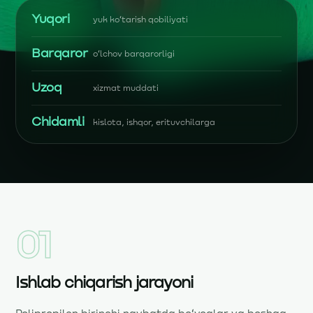
Yuqori
yuk koʻtarish qobiliyati
Barqaror
oʻlchov barqarorligi
Uzoq
xizmat muddati
Chidamli
kislota, ishqor, erituvchilarga
01
Ishlab chiqarish jarayoni